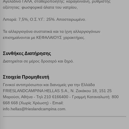
Αγελαδινό ΓΑΛΑ, σταθεροποιητής: καραγεννάνη, ρυθμιστής
Απόρριψη όλων
οξύτητας: φωσφορικά άλατα του νατρίου,
Αποδοχή όλων
Λιπαρά: 7,5%, Ο.Σ.Υ.Γ.: 25%. Αποστειρωμένο.
Τα αλλεργιογόνα συστατικά και τα ίχνη αλλεργιογόνων
επισημαίνονται με ΚΕΦΑΛΑΙΟΥΣ χαρακτήρες.
Συνθήκες Διατήρησης
Διατηρείται σε μέρος δροσερό και ξηρό.
Στοιχεία Προμηθευτή
Γενικοί αντιπρόσωποι και διανομείς για την Ελλάδα
FRIESLANDCAMPINA HELLAS S.A., Ν. Ζεκάκου 18, 151 25
Μαρούσι, Αθήνα - Τηλ 210 6166400 - Γραμμή Καταναλωτή: 800
668 668 (Χωρίς Χρέωση) - Email:
info.hellas@frieslandcampina.com.